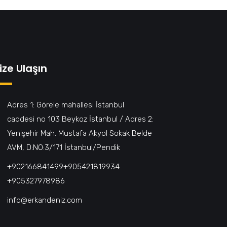
ize Ulaşın
Adres 1: Görele mahallesi İstanbul
caddesi no 103 Beykoz İstanbul / Adres 2:
Yenişehir Mah. Mustafa Akyol Sokak Belde
AVM, D:NO:3/171 İstanbul/Pendik
+902166841499‎‎ㅤㅤㅤㅤㅤㅤㅤㅤㅤㅤㅤㅤ+905421819934‎‎ㅤㅤㅤㅤㅤㅤㅤㅤㅤㅤㅤㅤ
+905327978986
info@erkandeniz.com