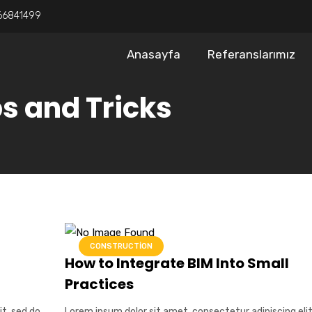
66841499
Anasayfa
Referanslarımız
ps and Tricks
CONSTRUCTION
How to Integrate BIM Into Small
Practices
it, sed do
Lorem ipsum dolor sit amet, consectetur adipiscing elit