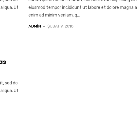
aliqua. Ut
eiusmod tempor incididunt ut labore et dolore magna al
enim ad minim veniam, q...
ADMIN
ŞUBAT 9, 2018
as
it, sed do
aliqua. Ut