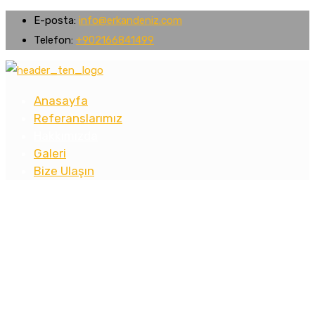
E-posta:
info@erkandeniz.com
Telefon:
+902166841499
Anasayfa
Referanslarımız
Hakkımızda
Galeri
Bize Ulaşın