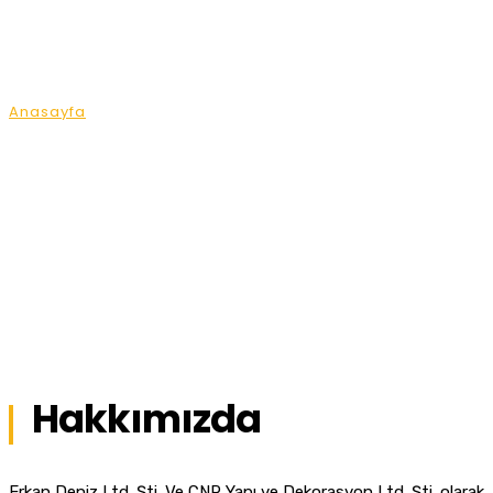
Hakkımızda
Anasayfa
Hakkımızda
Hakkımızda
Erkan Deniz Ltd. Şti. Ve CNR Yapı ve Dekorasyon Ltd. Şti. olarak