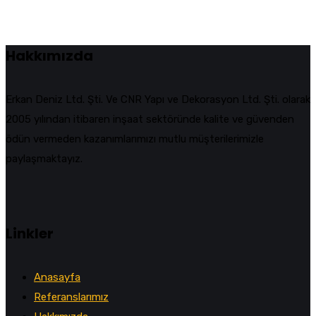
Hakkımızda
Erkan Deniz Ltd. Şti. Ve CNR Yapı ve Dekorasyon Ltd. Şti. olarak
2005 yılından itibaren inşaat sektöründe kalite ve güvenden
ödün vermeden kazanımlarımızı mutlu müşterilerimizle
paylaşmaktayız.
Linkler
Anasayfa
Referanslarımız