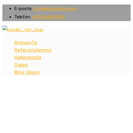
E-posta:
info@erkandeniz.com
Telefon:
+902166841499
Anasayfa
Referanslarımız
Hakkımızda
Galeri
Bize Ulaşın