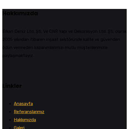
Hakkımızda
Erkan Deniz Ltd. Şti. Ve CNR Yapı ve Dekorasyon Ltd. Şti. olarak
2005 yılından itibaren inşaat sektöründe kalite ve güvenden
ödün vermeden kazanımlarımızı mutlu müşterilerimizle
paylaşmaktayız.
Linkler
Anasayfa
Referanslarımız
Hakkımızda
Galeri