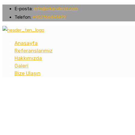
E-posta:
info@erkandeniz.com
Telefon:
+902166841499
Anasayfa
Referanslarımız
Hakkımızda
Galeri
Bize Ulaşın