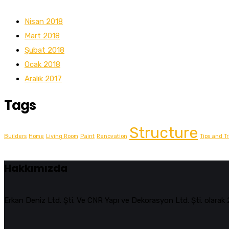
Nisan 2018
Mart 2018
Şubat 2018
Ocak 2018
Aralık 2017
Tags
Structure
Builders
Home
Living Room
Paint
Renovation
Tips and Tr
Hakkımızda
Erkan Deniz Ltd. Şti. Ve CNR Yapı ve Dekorasyon Ltd. Şti. olara