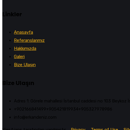
Linkler
Anasayfa
Referanslarımız
Hakkımızda
Galeri
Bize Ulaşın
Bize Ulaşın
Adres 1: Görele mahallesi İstanbul caddesi no 103 Beykoz 
+902166841499‎‎ㅤㅤㅤㅤㅤㅤㅤㅤㅤㅤㅤㅤ+905421819934‎‎ㅤㅤㅤㅤㅤㅤㅤㅤㅤㅤㅤㅤ+905327978986
info@erkandeniz.com
ViesAjans tarafından yapılmıştır.
Privacy
Terms of Use
Si