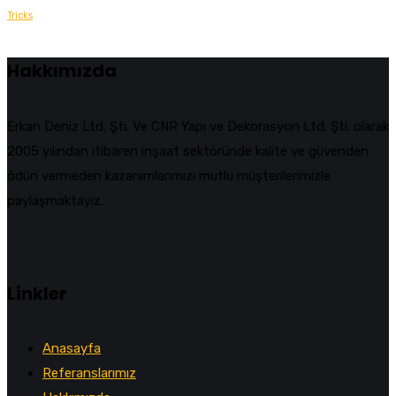
Tricks
Hakkımızda
Erkan Deniz Ltd. Şti. Ve CNR Yapı ve Dekorasyon Ltd. Şti. olarak
2005 yılından itibaren inşaat sektöründe kalite ve güvenden
ödün vermeden kazanımlarımızı mutlu müşterilerimizle
paylaşmaktayız.
Linkler
Anasayfa
Referanslarımız