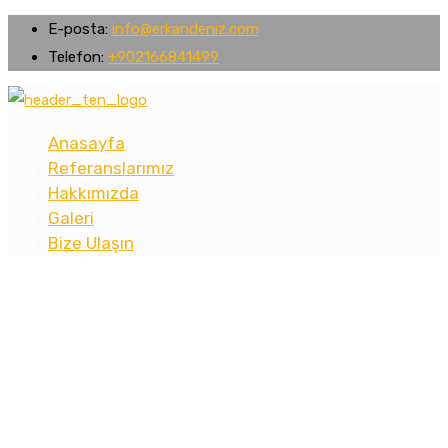
E-posta:
info@erkandeniz.com
Telefon:
+902166841499
Anasayfa
Referanslarımız
Hakkımızda
Galeri
Bize Ulaşın