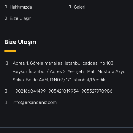
Hakkımızda
Galeri
Bize Ulaşın
Bize Ulaşın
Adres 1: Görele mahallesi İstanbul caddesi no 103
Beykoz İstanbul / Adres 2: Yenişehir Mah. Mustafa Akyol
Sokak Belde AVM, D:NO:3/171 İstanbul/Pendik
+902166841499‎‎ㅤㅤㅤㅤㅤㅤㅤㅤㅤㅤㅤㅤ+905421819934‎‎ㅤㅤㅤㅤㅤㅤㅤㅤㅤㅤㅤㅤ+905327978986
info@erkandeniz.com