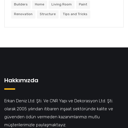
Builders
Home
Living Room
Paint
Renovation
Structure
Tips and Tricks
Hakkımızda
Erkan Deniz Ltd. Şti. Ve CNR Yapı ve Dekorasyon Ltd. Şti.
olarak 2005 yılından itibaren inşaat sektöründe kalite ve
güvenden ödün vermeden kazanımlarımızı mutlu
müşterilerimizle paylaşmaktayız.