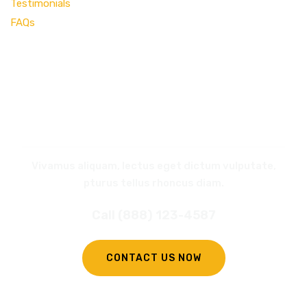
Testimonials
FAQs
REQUEST
A CALL BACK
Vivamus aliquam, lectus eget dictum vulputate,
pturus tellus rhoncus diam.
Call (888) 123-4587
CONTACT US NOW