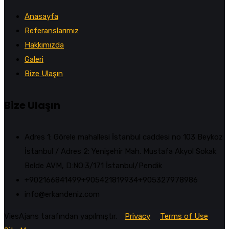
Anasayfa
Referanslarımız
Hakkımızda
Galeri
Bize Ulaşın
Bize Ulaşın
Adres 1: Görele mahallesi İstanbul caddesi no 103 Beykoz
İstanbul / Adres 2: Yenişehir Mah. Mustafa Akyol Sokak
Belde AVM, D:NO:3/171 İstanbul/Pendik
+902166841499‎‎ㅤㅤㅤㅤㅤㅤㅤㅤㅤㅤㅤㅤ+905421819934‎‎ㅤㅤㅤㅤㅤㅤㅤㅤㅤㅤㅤㅤ+905327978986
info@erkandeniz.com
ViesAjans tarafından yapılmıştır.
Privacy
Terms of Use