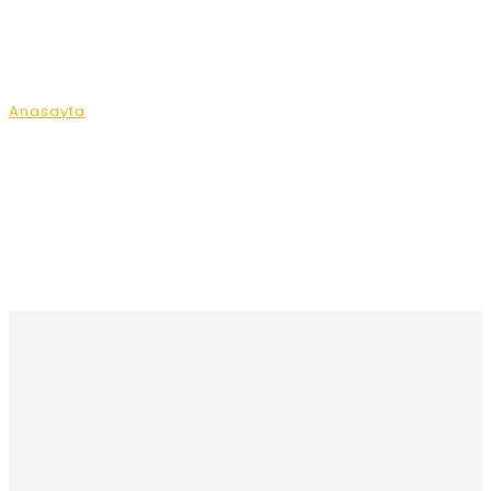
Our Locations
Anasayfa
Our Locations