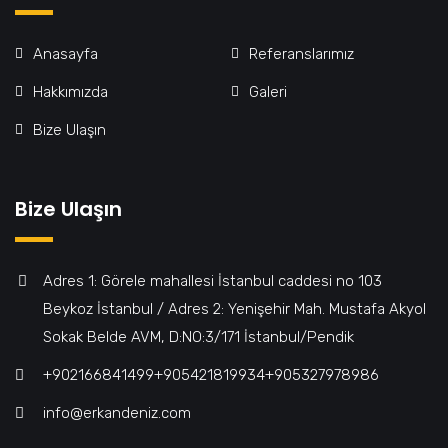
Anasayfa
Referanslarımız
Hakkımızda
Galeri
Bize Ulaşın
Bize Ulaşın
Adres 1: Görele mahallesi İstanbul caddesi no 103
Beykoz İstanbul / Adres 2: Yenişehir Mah. Mustafa Akyol
Sokak Belde AVM, D:NO:3/171 İstanbul/Pendik
+902166841499‎‎ㅤㅤㅤㅤㅤㅤㅤㅤㅤㅤㅤㅤ+905421819934‎‎ㅤㅤㅤㅤㅤㅤㅤㅤㅤㅤㅤㅤ+905327978986
info@erkandeniz.com