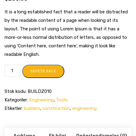
It is a long established fact that a reader will be distracted
by the readable content of a page when looking at its
layout. The point of using Lorem Ipsum is that it has a
more-or-less normal distribution of letters, as opposed to
using 'Content here, content here', making it look like
readable English.
SEPETE EKLE
Stok kodu:
BUILDZ010
Kategoriler:
Engineering
,
Tools
Etiketler:
builders
,
construction
,
engineering
Açıklama
Ek bilgi
Değerlendirmeler (0)