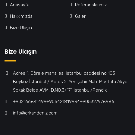
Anasayfa
Referanslarımız
Hakkımızda
Galeri
Bize Ulaşın
Bize Ulaşın
Adres 1: Görele mahallesi İstanbul caddesi no 103
Beykoz İstanbul / Adres 2: Yenişehir Mah. Mustafa Akyol
Sokak Belde AVM, D:NO:3/171 İstanbul/Pendik
+902166841499‎‎ㅤㅤㅤㅤㅤㅤㅤㅤㅤㅤㅤㅤ+905421819934‎‎ㅤㅤㅤㅤㅤㅤㅤㅤㅤㅤㅤㅤ+905327978986
info@erkandeniz.com