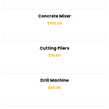
View Details
Sepete Ekle
Concrete Mixer
$
100.00
View Details
Sepete Ekle
Cutting Pliers
$
15.00
View Details
Sepete Ekle
Drill Machine
$
60.00