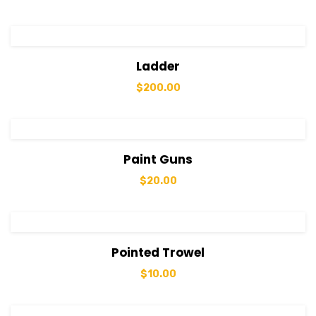
View Details
Sepete Ekle
Ladder
$
200.00
View Details
Sepete Ekle
Paint Guns
$
20.00
View Details
Sepete Ekle
Pointed Trowel
$
10.00