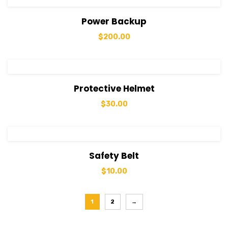
View Details
Sepete Ekle
Power Backup
$
200.00
View Details
Sepete Ekle
Protective Helmet
$
30.00
View Details
Sepete Ekle
Safety Belt
$
10.00
1
2
→