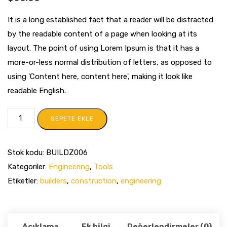
It is a long established fact that a reader will be distracted
by the readable content of a page when looking at its
layout. The point of using Lorem Ipsum is that it has a
more-or-less normal distribution of letters, as opposed to
using 'Content here, content here', making it look like
readable English.
SEPETE EKLE
Stok kodu:
BUILDZ006
Kategoriler:
Engineering
,
Tools
Etiketler:
builders
,
construction
,
engineering
Açıklama
Ek bilgi
Değerlendirmeler (0)