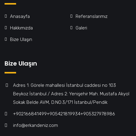
Anasayfa
Referanslarımız
Hakkımızda
Galeri
Bize Ulaşın
Bize Ulaşın
Adres 1: Görele mahallesi İstanbul caddesi no 103
Beykoz İstanbul / Adres 2: Yenişehir Mah. Mustafa Akyol
Sokak Belde AVM, D:NO:3/171 İstanbul/Pendik
+902166841499‎‎ㅤㅤㅤㅤㅤㅤㅤㅤㅤㅤㅤㅤ+905421819934‎‎ㅤㅤㅤㅤㅤㅤㅤㅤㅤㅤㅤㅤ+905327978986
info@erkandeniz.com