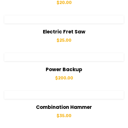
$
20.00
View Details
Sepete Ekle
Electric Fret Saw
$
25.00
View Details
Sepete Ekle
Power Backup
$
200.00
View Details
Sepete Ekle
Combination Hammer
$
35.00