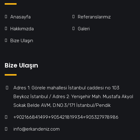
Anasayfa
Referanslarımız
Hakkımızda
Galeri
Bize Ulaşın
Bize Ulaşın
Adres 1: Görele mahallesi İstanbul caddesi no 103
Beykoz İstanbul / Adres 2: Yenişehir Mah. Mustafa Akyol
Sokak Belde AVM, D:NO:3/171 İstanbul/Pendik
+902166841499‎‎ㅤㅤㅤㅤㅤㅤㅤㅤㅤㅤㅤㅤ+905421819934‎‎ㅤㅤㅤㅤㅤㅤㅤㅤㅤㅤㅤㅤ+905327978986
info@erkandeniz.com