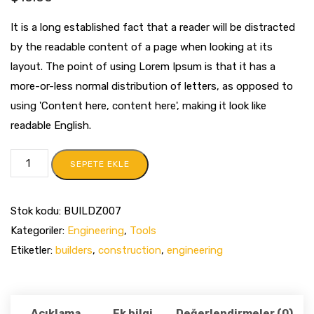
It is a long established fact that a reader will be distracted
by the readable content of a page when looking at its
layout. The point of using Lorem Ipsum is that it has a
more-or-less normal distribution of letters, as opposed to
using 'Content here, content here', making it look like
readable English.
SEPETE EKLE
Stok kodu:
BUILDZ007
Kategoriler:
Engineering
,
Tools
Etiketler:
builders
,
construction
,
engineering
Açıklama
Ek bilgi
Değerlendirmeler (0)