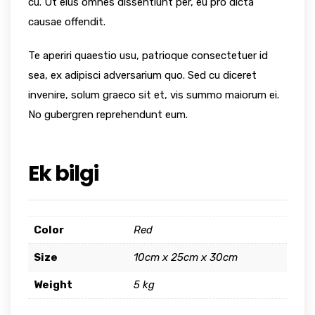
cu. Ut eius omnes dissentiunt per, eu pro dicta
causae offendit.
Te aperiri quaestio usu, patrioque consectetuer id
sea, ex adipisci adversarium quo. Sed cu diceret
invenire, solum graeco sit et, vis summo maiorum ei.
No gubergren reprehendunt eum.
Ek bilgi
Color
Red
Size
10cm x 25cm x 30cm
Weight
5 kg