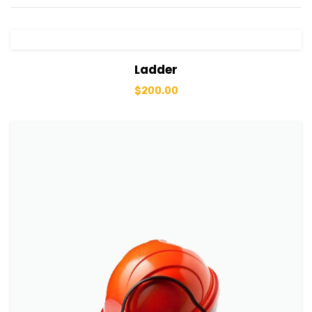
View Details
Sepete Ekle
Ladder
$
200.00