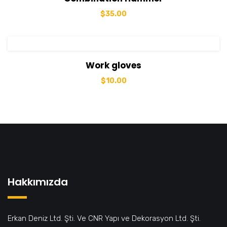
$
35.00
View Details
Sepete Ekle
Work gloves
$
10.00
Hakkımızda
Erkan Deniz Ltd. Şti. Ve CNR Yapı ve Dekorasyon Ltd. Şti.