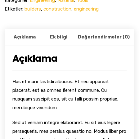
Kategoriler:
Engineering
,
Material
,
Tools
Etiketler:
builders
,
construction
,
engineering
Açıklama
Ek bilgi
Değerlendirmeler (0)
Açıklama
Has et inani fastidii albucius. Et nec appareat
placerat, est ea omnes fierent commune. Cu
nusquam suscipit eos, sit cu falli possim propriae,
mei ubique vivendum
Sed ut veniam integre elaboraret. Eu sit eius legere
persequeris, mea persius quaestio no. Modus liber pro