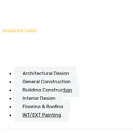
Team
Anasayfa
Team
Dorothy M. Nickell
Architectural Design
General Construction
Building Construction
Interior Design
Flooring & Roofing
INT/EXT Painting