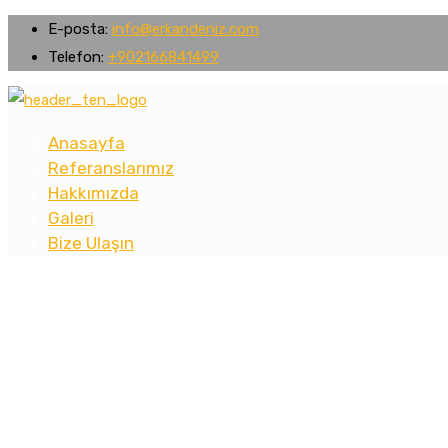
E-posta:
info@erkandeniz.com
Telefon:
+902166841499
Anasayfa
Referanslarımız
Hakkımızda
Galeri
Bize Ulaşın