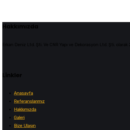
Hakkımızda
Erkan Deniz Ltd. Şti. Ve CNR Yapı ve Dekorasyon Ltd. Şti. olara
Linkler
Anasayfa
Referanslarımız
Hakkımızda
Galeri
Bize Ulaşın