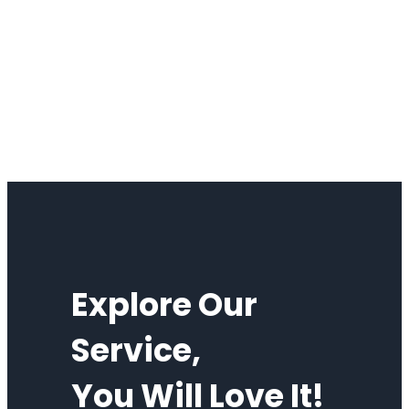
auctor
aliqunean sollicitudinlorem quis
bibendum auc.
Explore Our
Service,
You Will Love It!