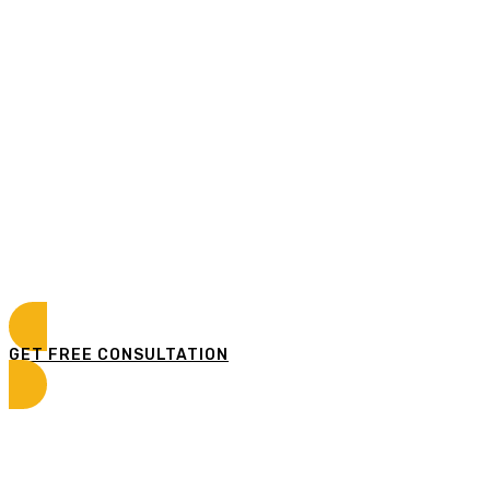
Looking For Exclusive
Construction Service?
Curabitur vitae mauris id justo posuere consectetur
vitae eu elit. Pellentesque habitant morbi tristique
senectus et netus et malesuada fames ac turpis
egestas.
GET FREE CONSULTATION