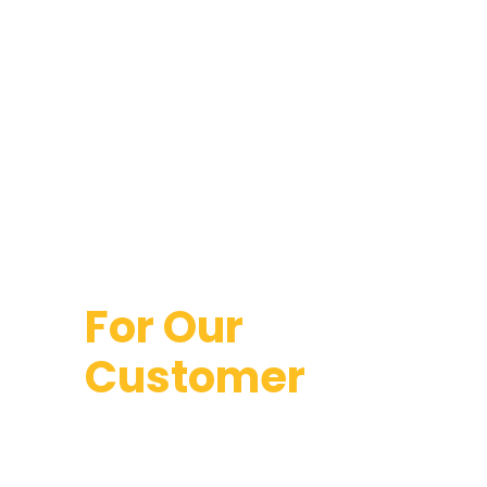
We Deliver
Excellence In
Architectural
Design
For Our
Customer
Lorem ipsum dolor sit amet,
consectetuer gravida nibh vel velit