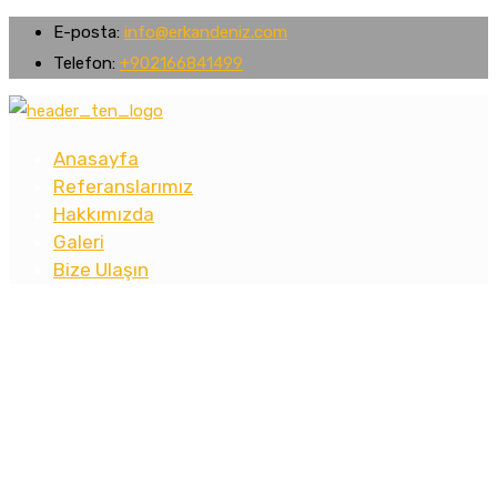
E-posta:
info@erkandeniz.com
Telefon:
+902166841499
Anasayfa
Referanslarımız
Hakkımızda
Galeri
Bize Ulaşın