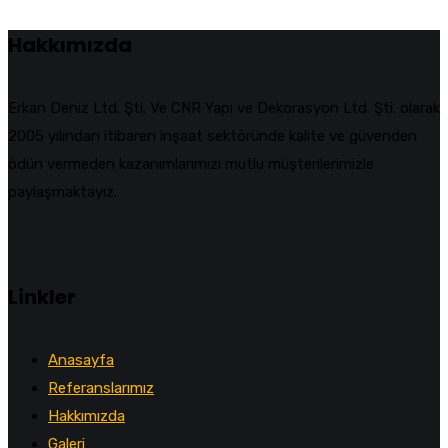
Hakkımızda
Erkan Deniz Ltd. Şti. Ve CNR Yapı ve Dekorasyon Ltd. Şti. olarak
2005 yılından itibaren inşaat sektöründe kalite ve güvenden
ödün vermeden kazanımlarımızı mutlu müşterilerimizle
paylaşmaktayız.
Linkler
Anasayfa
Referanslarımız
Hakkımızda
Galeri