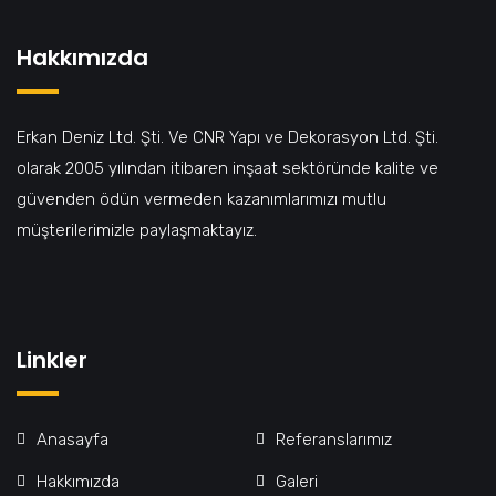
Hakkımızda
Erkan Deniz Ltd. Şti. Ve CNR Yapı ve Dekorasyon Ltd. Şti.
olarak 2005 yılından itibaren inşaat sektöründe kalite ve
güvenden ödün vermeden kazanımlarımızı mutlu
müşterilerimizle paylaşmaktayız.
Linkler
Anasayfa
Referanslarımız
Hakkımızda
Galeri