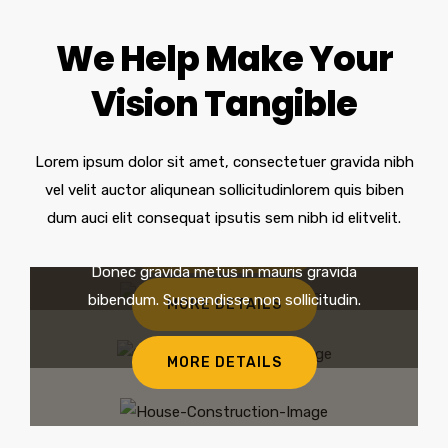
We Help Make Your
Vision Tangible
Architectural Design
Donec gravida metus in mauris gravida
Lorem ipsum dolor sit amet, consectetuer gravida nibh
General Construction
bibendum. Suspendisse non sollicitudin.
vel velit auctor aliqunean sollicitudinlorem quis biben
Donec gravida metus in mauris gravida
dum auci elit consequat ipsutis sem nibh id elitvelit.
Building Construction
bibendum. Suspendisse non sollicitudin.
MORE DETAILS
Donec gravida metus in mauris gravida
bibendum. Suspendisse non sollicitudin.
MORE DETAILS
MORE DETAILS