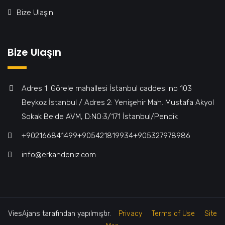
Bize Ulaşın
Bize Ulaşın
Adres 1: Görele mahallesi İstanbul caddesi no 103
Beykoz İstanbul / Adres 2: Yenişehir Mah. Mustafa Akyol
Sokak Belde AVM, D:NO:3/171 İstanbul/Pendik
+902166841499‎‎ㅤㅤㅤㅤㅤㅤㅤㅤㅤㅤㅤㅤ+905421819934‎‎ㅤㅤㅤㅤㅤㅤㅤㅤㅤㅤㅤㅤ+905327978986
info@erkandeniz.com
ViesAjans tarafından yapılmıştır.
Privacy
Terms of Use
Site