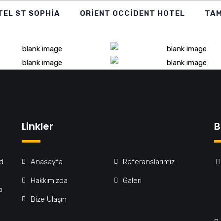
TEL ST SOPHİA
ORİENT OCCİDENT HOTEL
TAM
RKIYE HAN OTEL
HOLIDAY HOT
İENT OCCİDENT
HOTEL ST SOPH
AKSARAY
HOTEL
Linkler
B
d.
Anasayfa
Referanslarımız
Hakkımızda
Galeri
ı
Bize Ulaşın