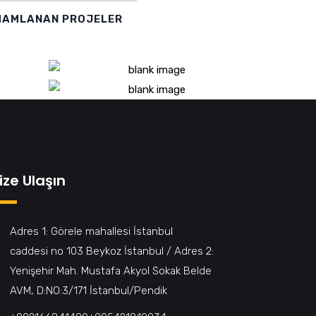
AMLANAN PROJELER
EL
MRRIOT OCCIDENT
İA
HOTEL ST SOPHİA
BANK HOTEL
SIRKECI
ize Ulaşın
Adres 1: Görele mahallesi İstanbul
caddesi no 103 Beykoz İstanbul / Adres 2:
Yenişehir Mah. Mustafa Akyol Sokak Belde
AVM, D:NO:3/171 İstanbul/Pendik