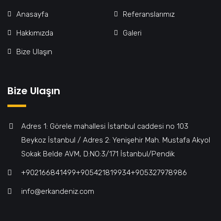
Anasayfa
Referanslarımız
Hakkımızda
Galeri
Bize Ulaşın
Bize Ulaşın
Adres 1: Görele mahallesi İstanbul caddesi no 103
Beykoz İstanbul / Adres 2: Yenişehir Mah. Mustafa Akyol
Sokak Belde AVM, D:NO:3/171 İstanbul/Pendik
+902166841499‎‎ㅤㅤㅤㅤㅤㅤㅤㅤㅤㅤㅤㅤ+905421819934‎‎ㅤㅤㅤㅤㅤㅤㅤㅤㅤㅤㅤㅤ+905327978986
info@erkandeniz.com