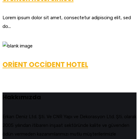
Lorem ipsum dolor sit amet, consectetur adipiscing elit, sed
do...
ORİENT OCCİDENT HOTEL
Hakkımızda
Erkan Deniz Ltd. Şti. Ve CNR Yapı ve Dekorasyon Ltd. Şti. olarak
2005 yılından itibaren inşaat sektöründe kalite ve güvenden
ödün vermeden kazanımlarımızı mutlu müşterilerimizle