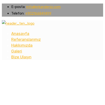
E-posta:
info@erkandeniz.com
Telefon:
+902166841499
Anasayfa
Referanslarımız
Hakkımızda
Galeri
Bize Ulaşın