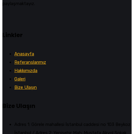
paylaşmaktayız.
Linkler
Anasayfa
Referanslarımız
Hakkımızda
Galeri
Bize Ulaşın
Bize Ulaşın
Adres 1: Görele mahallesi İstanbul caddesi no 103 Beykoz
İstanbul / Adres 2: Yenişehir Mah. Mustafa Akyol Sokak