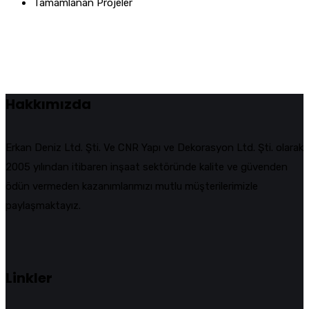
Tamamlanan Projeler
Hakkımızda
Erkan Deniz Ltd. Şti. Ve CNR Yapı ve Dekorasyon Ltd. Şti. olarak
2005 yılından itibaren inşaat sektöründe kalite ve güvenden
ödün vermeden kazanımlarımızı mutlu müşterilerimizle
paylaşmaktayız.
Linkler