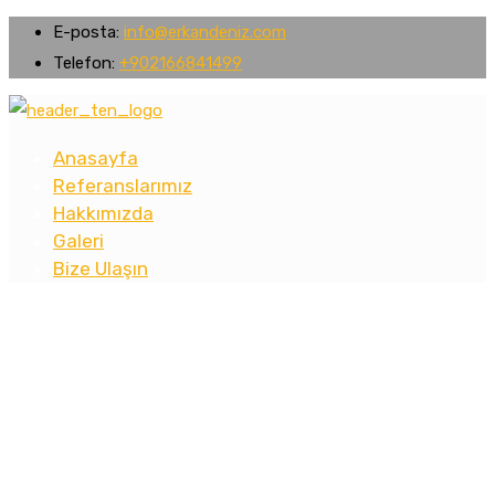
E-posta:
info@erkandeniz.com
Telefon:
+902166841499
Anasayfa
Referanslarımız
Hakkımızda
Galeri
Bize Ulaşın