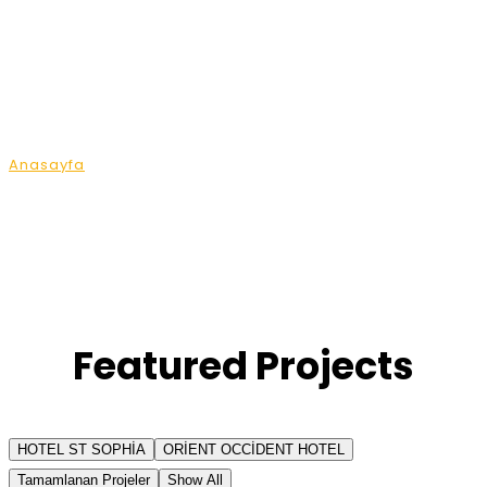
Projects Version
Eight
Anasayfa
Projects Version Eight
Featured Projects
HOTEL ST SOPHİA
ORİENT OCCİDENT HOTEL
Tamamlanan Projeler
Show All