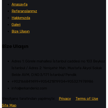
Anasayfa
Referanslarımız
Hakkımızda
Galeri
Bize Ulaşın
Bize Ulaşın
Adres 1: Görele mahallesi İstanbul caddesi no 103 Beykoz
İstanbul / Adres 2: Yenişehir Mah. Mustafa Akyol Sokak
Belde AVM, D:NO:3/171 İstanbul/Pendik
+902166841499‎‎ㅤㅤㅤㅤㅤㅤㅤㅤㅤㅤㅤㅤ+905421819934‎‎ㅤㅤㅤㅤㅤㅤㅤㅤㅤㅤㅤㅤ+905327978986
info@erkandeniz.com
ViesAjans tarafından yapılmıştır.
Privacy
Terms of Use
Site Map