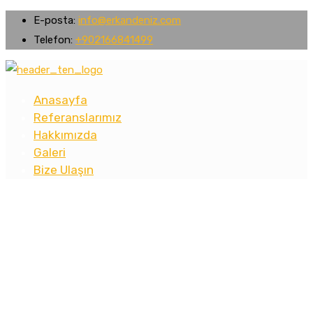
E-posta:
info@erkandeniz.com
Telefon:
+902166841499
Anasayfa
Referanslarımız
Hakkımızda
Galeri
Bize Ulaşın